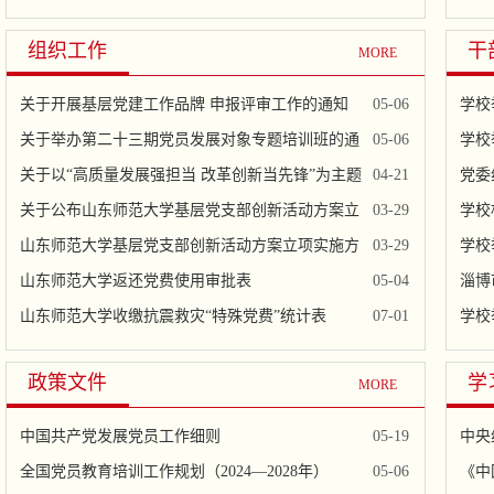
和践
组织工作
干
MORE
关于开展基层党建工作品牌 申报评审工作的通知
05-06
学校
关于举办第二十三期党员发展对象专题培训班的通
05-06
学校
知
关于以“高质量发展强担当 改革创新当先锋”为主题
04-21
党委
开展“学习身边榜样”“党课开讲啦” “我和我的支部”党员教
关于公布山东师范大学基层党支部创新活动方案立
03-29
学校
育系列活动的通知
项的通知
山东师范大学基层党支部创新活动方案立项实施方
03-29
学校
案（样本）
山东师范大学返还党费使用审批表
05-04
淄博
山东师范大学收缴抗震救灾“特殊党费”统计表
07-01
学校
政策文件
学
MORE
中国共产党发展党员工作细则
05-19
中央
全国党员教育培训工作规划（2024—2028年）
05-06
员工
《中