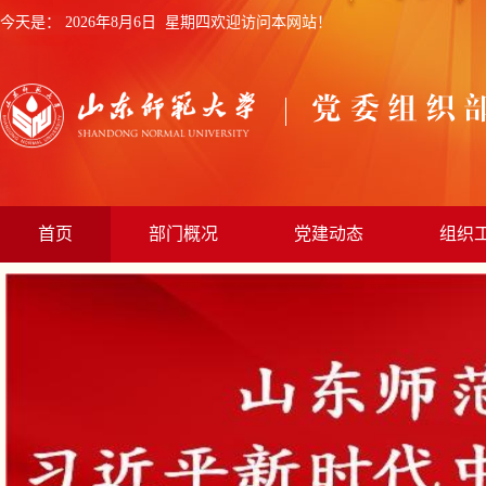
今天是：
2026年8月6日 星期四
欢迎访问本网站！
首页
部门概况
党建动态
组织