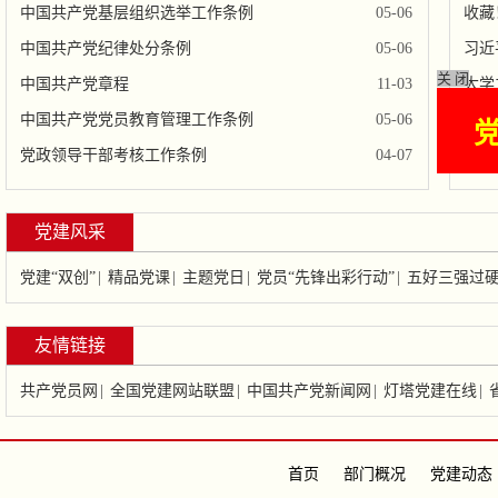
中国共产党基层组织选举工作条例
05-06
收藏
中国共产党纪律处分条例
05-06
习近
关 闭
中国共产党章程
11-03
大学
党
中国共产党党员教育管理工作条例
05-06
守望
党政领导干部考核工作条例
04-07
勿忘
党建风采
党建“双创”
|
精品党课
|
主题党日
|
党员“先锋出彩行动”
|
五好三强过
友情链接
共产党员网
|
全国党建网站联盟
|
中国共产党新闻网
|
灯塔党建在线
|
首页
部门概况
党建动态